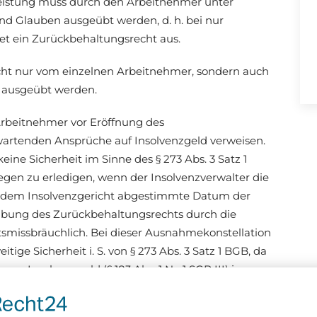
leistung muss durch den Arbeitnehmer unter
d Glauben ausgeübt werden, d. h. bei nur
t ein Zurückbehaltungsrecht aus.
cht nur vom einzelnen Arbeitnehmer, sondern auch
 ausgeübt werden.
Arbeitnehmer vor Eröffnung des
rwartenden Ansprüche auf Insolvenzgeld verweisen.
eine Sicherheit im Sinne des § 273 Abs. 3 Satz 1
gen zu erledigen, wenn der Insolvenzverwalter die
t dem Insolvenzgericht abgestimmte Datum der
sübung des Zurückbehaltungsrechts durch die
tsmissbräuchlich. Bei dieser Ausnahmekonstellation
ige Sicherheit i. S. von § 273 Abs. 3 Satz 1 BGB, da
n Insolvenzgeld (§ 183 Abs. 1 Nr. 1 SGB III) in
t ein Zurückbehaltungsrecht an der Arbeitsleistung
der zuständigen Agentur für Arbeit durch einen