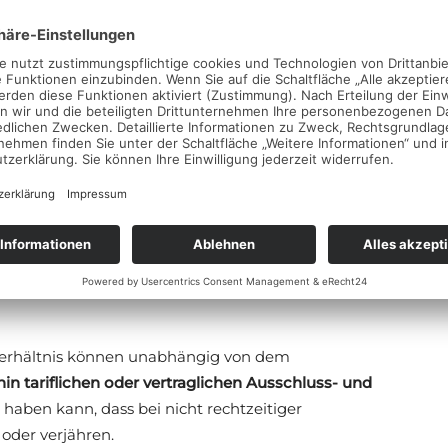
 das sowohl ein lukratives, als auch sicheres Geschäft
d (§ 188 Abs. 4 SGB III). In einem solchen Falle sind
 Zahlungsverzögerungen zuzumuten.
s stellen die Vergütungsansprüche der
55 Abs. 2 Satz 1 InsO) dar, soweit die
er in Anspruch genommen wird. Soweit Ansprüche
solvenzverfahrens entstehen, sind dies bloße
ch ein vorläufiges Insolvenzgeld abgesichert, so
itsleistung meistens effektiv nichts bzw. nur einen
verhältnis können unabhängig von dem
in tariflichen oder vertraglichen Ausschluss- und
 haben kann, dass bei nicht rechtzeitiger
der verjähren.