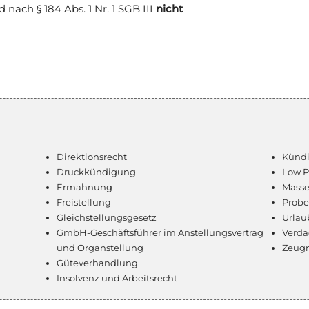
d nach § 184 Abs. 1 Nr. 1 SGB III
nicht
Direktionsrecht
Künd
Druckkündigung
Low P
Ermahnung
Masse
Freistellung
Probe
Gleichstellungsgesetz
Urlau
GmbH-Geschäftsführer im Anstellungsvertrag
Verda
und Organstellung
Zeugn
Güteverhandlung
Insolvenz und Arbeitsrecht