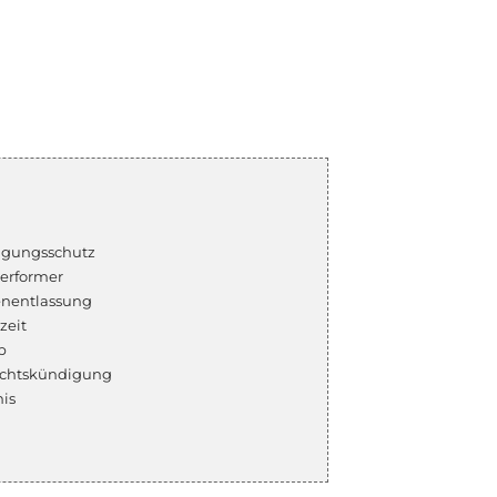
igungsschutz
erformer
nentlassung
zeit
b
chtskündigung
is