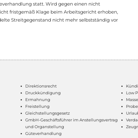
everhandlung statt. Wird gegen einen nicht
cht fristgemäß Klage beim Arbeitsgericht erhoben,
elte Streitgegenstand nicht mehr selbstständig vor
Direktionsrecht
Künd
Druckkündigung
Low P
Ermahnung
Masse
Freistellung
Probe
Gleichstellungsgesetz
Urlau
GmbH-Geschäftsführer im Anstellungsvertrag
Verda
und Organstellung
Zeugn
Güteverhandlung