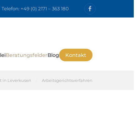
Telefon:
+49 (0) 2171 – 363 180
lei
Beratungsfelder
Blog
Kontakt
ht in Leverkusen
Arbeitsgerichtsverfahren