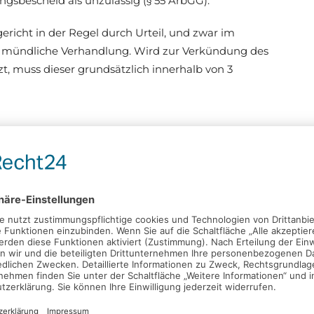
ngsbescheid als unzulässig (§ 55 ArbGG).
ericht in der Regel durch Urteil, und zwar im
e mündliche Verhandlung. Wird zur Verkündung des
zt, muss dieser grundsätzlich innerhalb von 3
hen gibt es zur schnelleren Geltendmachung von
 46a ArbGG). An die Darlegung des Anspruchs sind
Gegen den Mahnbescheid kann innerhalb einer
iesem Fall ist auf Antrag einer Partei der Termin
mmen. Wird gegen den Mahnbescheid nicht
t das Gericht auf Antrag einen
kann der Antragsgegner Einspruch einlegen. Im
ller seinen Anspruch innerhalb von 2 Wochen zu
sfrist bestimmt der Vorsitzende unverzüglich