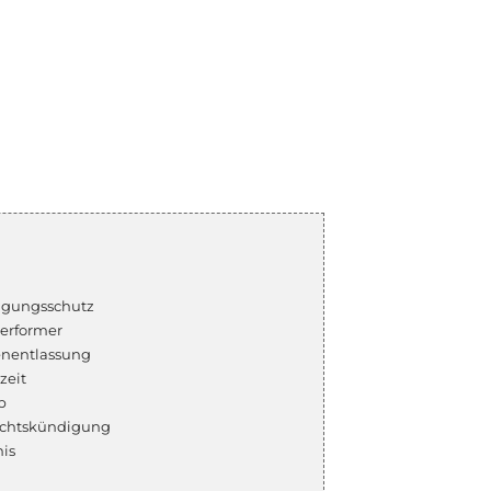
igungsschutz
erformer
nentlassung
zeit
b
chtskündigung
is